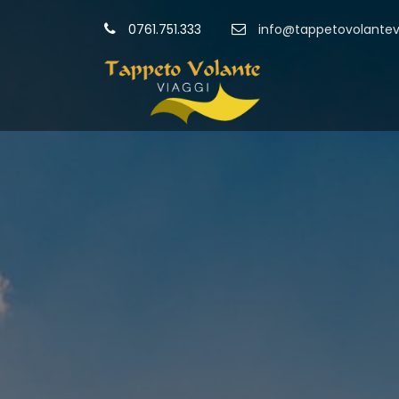
0761.751.333
info@tappetovolantevi