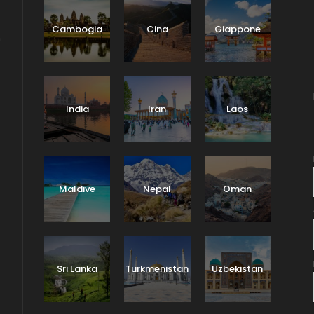
Cambogia
Cina
Giappone
n
India
Iran
Laos
Maldive
Nepal
Oman
Sri Lanka
Turkmenistan
Uzbekistan