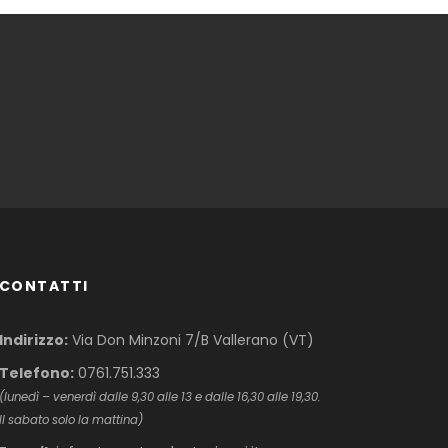
CONTATTI
Indirizzo:
Via Don Minzoni 7/B Vallerano (VT)
Telefono:
0761.751.333
(lunedì – venerdì dalle 9,30 alle 13 e dalle 16,30 alle 19,30.
Il sabato solo la mattina)