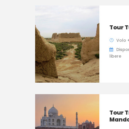
Tour 
Volo +
Dispon
libere
Tour T
Manda