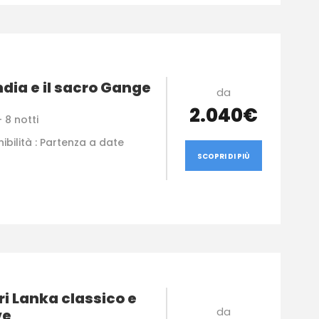
ndia e il sacro Gange
da
2.040€
 8 notti
ibilità : Partenza a date
SCOPRI DI PIÙ
ri Lanka classico e
da
ve