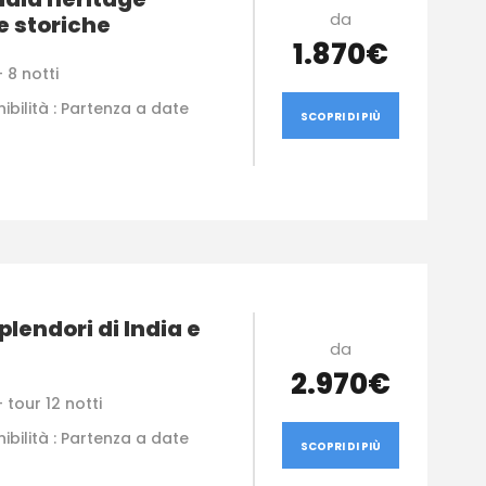
da
 storiche
1.870€
 8 notti
ibilità : Partenza a date
SCOPRI DI PIÙ
plendori di India e
da
2.970€
 tour 12 notti
ibilità : Partenza a date
SCOPRI DI PIÙ