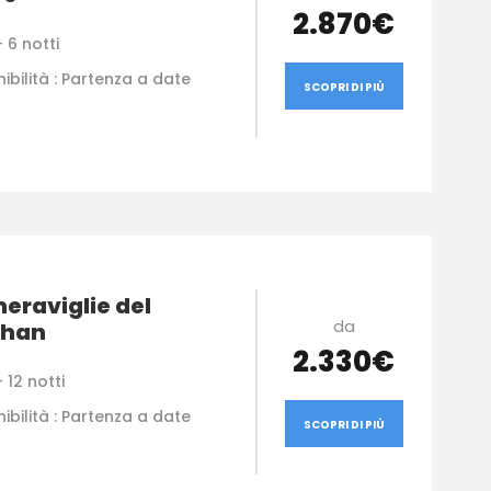
2.870€
 6 notti
ibilità : Partenza a date
SCOPRI DI PIÙ
eraviglie del
da
than
2.330€
 12 notti
ibilità : Partenza a date
SCOPRI DI PIÙ