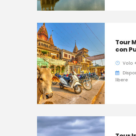
Tour M
con P
Volo +
Dispon
libere
Tour I