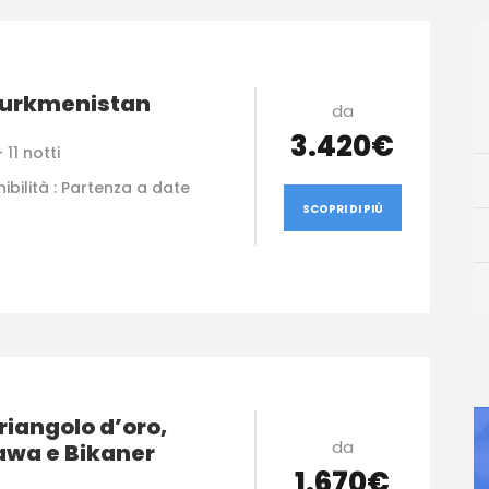
Turkmenistan
da
3.420€
 11 notti
ibilità : Partenza a date
SCOPRI DI PIÙ
riangolo d’oro,
da
wa e Bikaner
1.670€