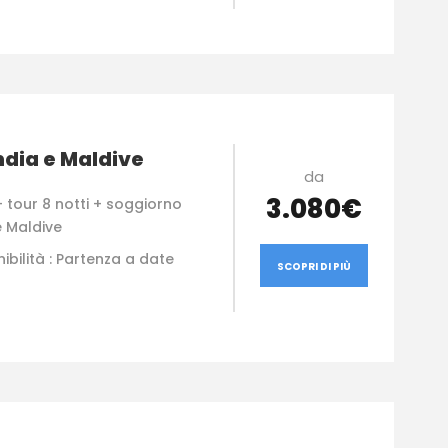
ndia e Maldive
da
3.080€
 tour 8 notti + soggiorno
e Maldive
ibilità : Partenza a date
SCOPRI DI PIÙ