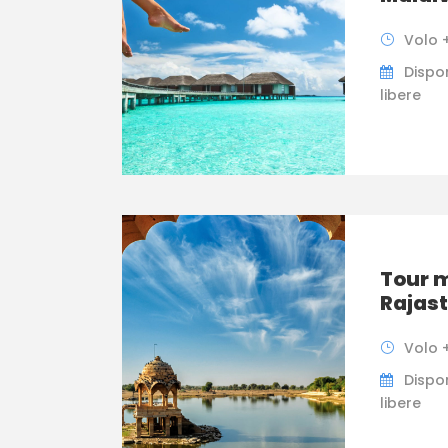
Volo +
Dispon
libere
Tour m
Rajas
Volo +
Dispon
libere