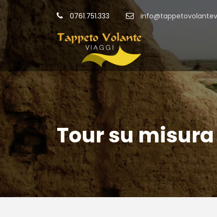
0761.751.333
info@tappetovolantevi
Tour su misura