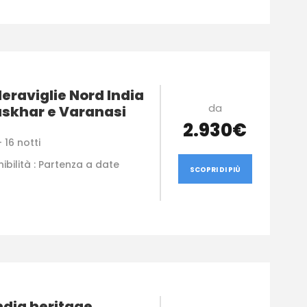
eraviglie Nord India
da
uskhar e Varanasi
2.930€
 16 notti
ibilità : Partenza a date
SCOPRI DI PIÙ
ndia heritage