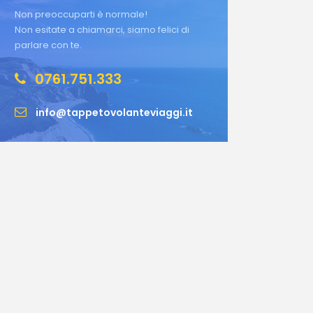
Non preoccuparti è normale!
Non esitate a chiamarci, siamo felici di
parlare con te.
0761.751.333
info@tappetovolanteviaggi.it