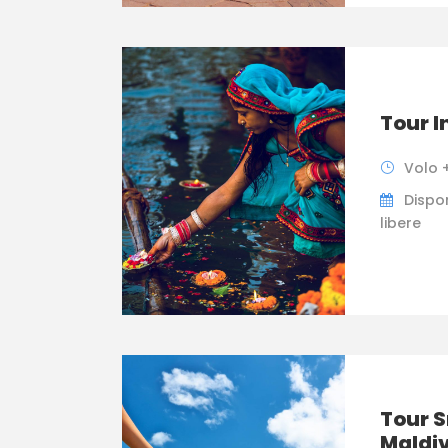
Tour I
Volo +
Dispon
libere
Tour S
Maldi