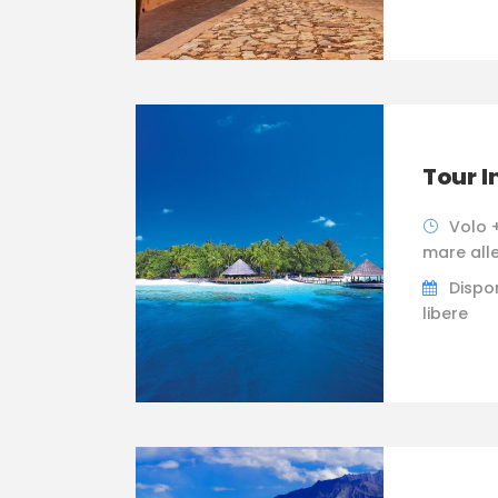
Tour I
Volo +
mare all
Dispon
libere