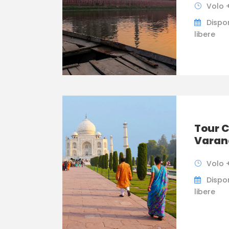
Volo +
Dispon
libere
Tour C
Varan
Volo +
Dispon
libere