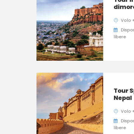
dimore
Volo +
Dispon
libere
Tour S
Nepal
Volo +
Dispon
libere