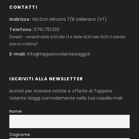
CONTATTI
Indirizzo:
Via Don Minzoni 7/B Vallerano (VT)
Telefono:
0761.751.333
(lunedì – venerdì dalle 9,30 alle 13 e dalle 16,30 alle 19,30. Il sabato
solo la mattina)
E-mail:
info@tappetovolanteviaggi.it
ISCRIVITI ALLA NEWSLETTER
Iscriviti per ricevere notizie e offerte di Tappeto
Volante Viaggi comodamente nella tua casella mail
Nome
Cognome