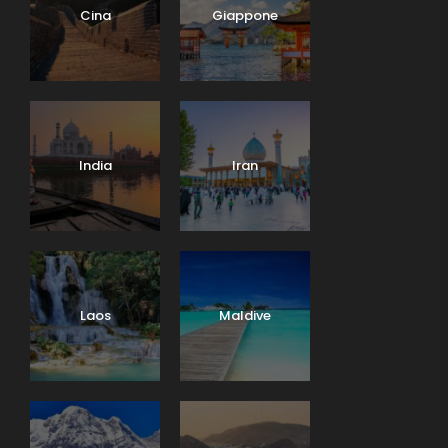
Cina
Giappone
India
Iran
Laos
Maldive