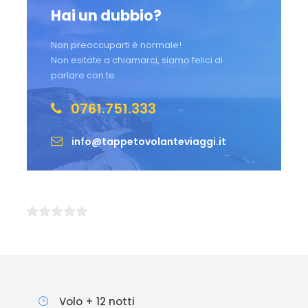
Hai un dubbio?
Non preoccuparti è normale!
Non esitate a chiamarci, siamo felici di
parlare con te.
0761.751.333
info@tappetovolanteviaggi.it
Volo + 12 notti