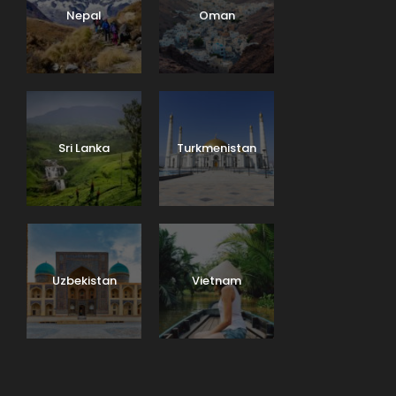
Nepal
Oman
Sri Lanka
Turkmenistan
Uzbekistan
Vietnam