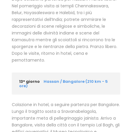
Nel pomeriggio visita ai templi Chennakeswara,
Belur, Hoyasaleswara e Halebid, tra i più
rappresentativi dell’India; potrete ammirare le
decorazioni di scene religiose e simboliche, le
immagini delle divinità indiane e scene del
Kamasutra mentre gli scoiattoli si rincorrono tra le
sporgenze e le rientranze della pietra. Pranzo libero.
Dopo le visite, ritorno in hotel, cena e
pernottamento.
13° giorno
Hassan / Bangalore (210 km - 5
ore)
Colazione in hotel, a seguire partenza per Bangalore.
Lungo il tragitto sosta a Sravanabelagola,
importante meta di pellegrinaggio jainista. Arrivo a
Bangalore, visita della città con il tempio Lal Bagh, gli
edifici governativi, il Museo tecnologico e