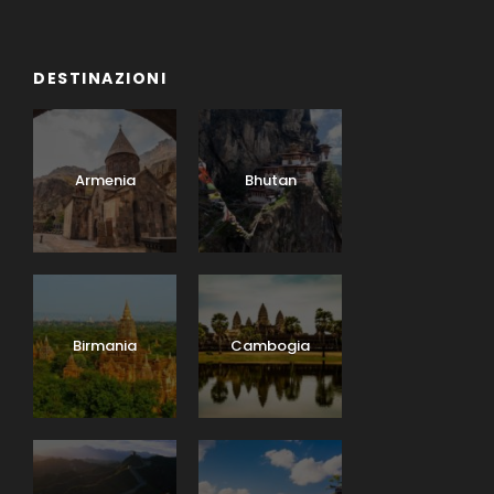
DESTINAZIONI
Armenia
Bhutan
Birmania
Cambogia