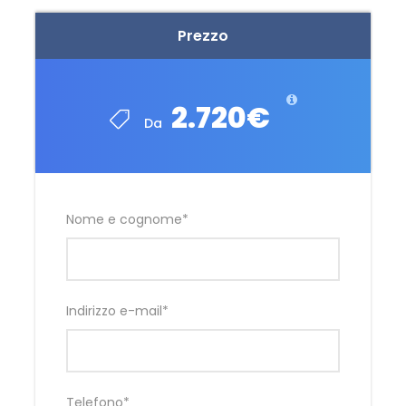
Prezzo
2.720€
Da
Nome e cognome
*
Indirizzo e-mail
*
Telefono
*