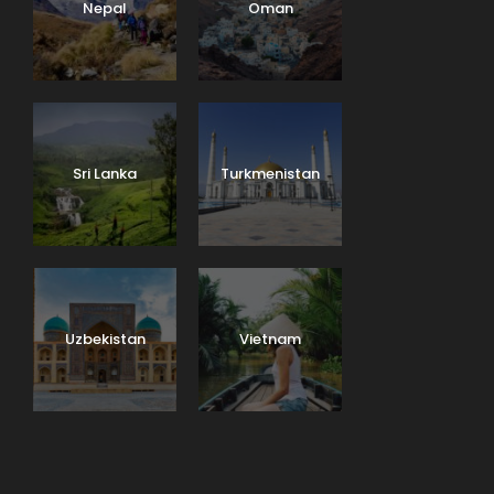
Nepal
Oman
Sri Lanka
Turkmenistan
Uzbekistan
Vietnam