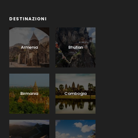
DESTINAZIONI
Armenia
Bhutan
Birmania
Cambogia