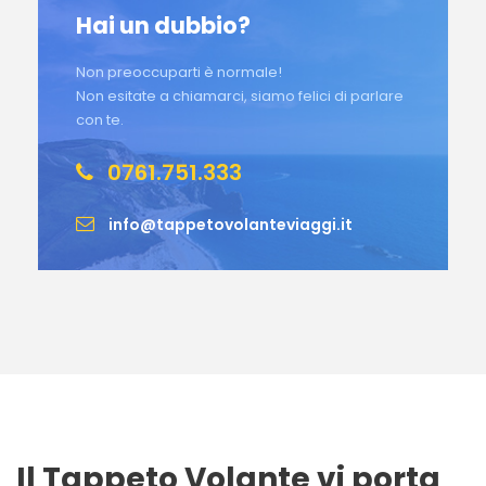
Hai un dubbio?
Non preoccuparti è normale!
Non esitate a chiamarci, siamo felici di parlare
con te.
0761.751.333
info@tappetovolanteviaggi.it
Il Tappeto Volante vi porta