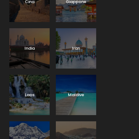
Cina
Giappone
India
Iran
Laos
Maldive