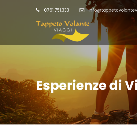
0761.751.333
info@tappetovolantevi
Esperienze di V