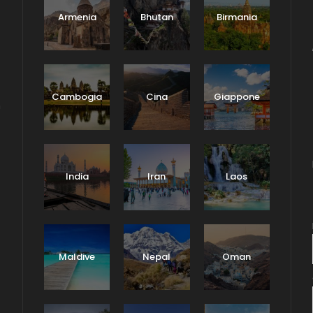
Armenia
Bhutan
Birmania
Cambogia
Cina
Giappone
n
India
Iran
Laos
Maldive
Nepal
Oman