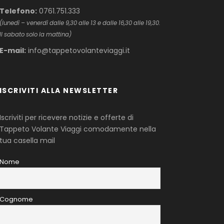
Telefono:
0761.751.333
(lunedì – venerdì dalle 9,30 alle 13 e dalle 16,30 alle 19,30.
Il sabato solo la mattina)
E-mail:
info@tappetovolanteviaggi.it
ISCRIVITI ALLA NEWSLETTER
Iscriviti per ricevere notizie e offerte di
Tappeto Volante Viaggi comodamente nella
tua casella mail
Nome
Cognome