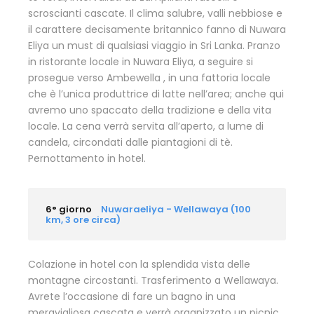
scroscianti cascate. Il clima salubre, valli nebbiose e
il carattere decisamente britannico fanno di Nuwara
Eliya un must di qualsiasi viaggio in Sri Lanka. Pranzo
in ristorante locale in Nuwara Eliya, a seguire si
prosegue verso Ambewella , in una fattoria locale
che è l’unica produttrice di latte nell’area; anche qui
avremo uno spaccato della tradizione e della vita
locale. La cena verrà servita all’aperto, a lume di
candela, circondati dalle piantagioni di tè.
Pernottamento in hotel.
6° giorno
Nuwaraeliya - Wellawaya (100
km, 3 ore circa)
Colazione in hotel con la splendida vista delle
montagne circostanti. Trasferimento a Wellawaya.
Avrete l’occasione di fare un bagno in una
meravigliosa cascata e verrà organizzato un picnic