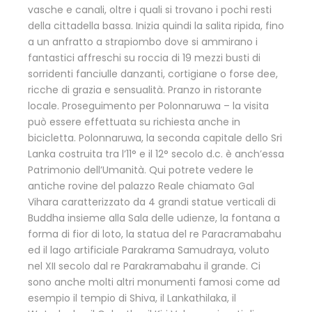
vasche e canali, oltre i quali si trovano i pochi resti
della cittadella bassa. Inizia quindi la salita ripida, fino
a un anfratto a strapiombo dove si ammirano i
fantastici affreschi su roccia di 19 mezzi busti di
sorridenti fanciulle danzanti, cortigiane o forse dee,
ricche di grazia e sensualità. Pranzo in ristorante
locale. Proseguimento per Polonnaruwa – la visita
può essere effettuata su richiesta anche in
bicicletta. Polonnaruwa, la seconda capitale dello Sri
Lanka costruita tra l’11° e il 12° secolo d.c. è anch’essa
Patrimonio dell’Umanità. Qui potrete vedere le
antiche rovine del palazzo Reale chiamato Gal
Vihara caratterizzato da 4 grandi statue verticali di
Buddha insieme alla Sala delle udienze, la fontana a
forma di fior di loto, la statua del re Paracramabahu
ed il lago artificiale Parakrama Samudraya, voluto
nel XII secolo dal re Parakramabahu il grande. Ci
sono anche molti altri monumenti famosi come ad
esempio il tempio di Shiva, il Lankathilaka, il