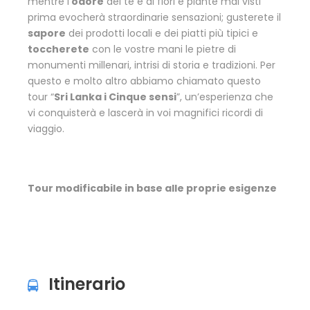
mentre l’
odore
del tè e di fiori e piante mai visti
prima evocherà straordinarie sensazioni; gusterete il
sapore
dei prodotti locali e dei piatti più tipici e
toccherete
con le vostre mani le pietre di
monumenti millenari, intrisi di storia e tradizioni. Per
questo e molto altro abbiamo chiamato questo
tour “
Sri Lanka i Cinque sensi
”, un’esperienza che
vi conquisterà e lascerà in voi magnifici ricordi di
viaggio.
Tour modificabile in base alle proprie esigenze
Itinerario