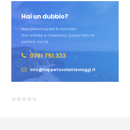
Hai un dubbio?
Non preoccuparti è normale!
Non esitate a chiamarci, siamo felici di
parlare con te.
0761.751.333
info@tappetovolanteviaggi.it