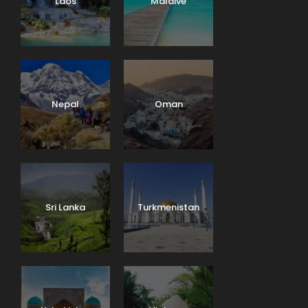
Laos
Maldive
Nepal
Oman
Sri Lanka
Turkmenistan