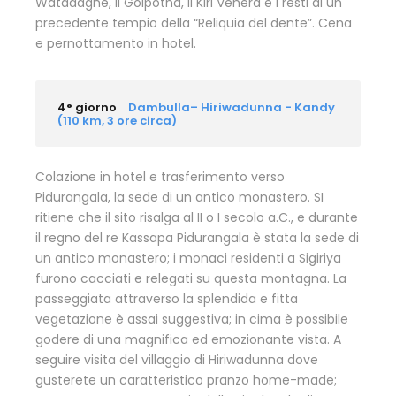
Watadaghe, il Golpotha, il Kiri Vehera e i resti di un
precedente tempio della “Reliquia del dente”. Cena
e pernottamento in hotel.
4° giorno
Dambulla– Hiriwadunna - Kandy
(110 km, 3 ore circa)
Colazione in hotel e trasferimento verso
Pidurangala, la sede di un antico monastero. SI
ritiene che il sito risalga al II o I secolo a.C., e durante
il regno del re Kassapa Pidurangala è stata la sede di
un antico monastero; i monaci residenti a Sigiriya
furono cacciati e relegati su questa montagna. La
passeggiata attraverso la splendida e fitta
vegetazione è assai suggestiva; in cima è possibile
godere di una magnifica ed emozionante vista. A
seguire visita del villaggio di Hiriwadunna dove
gusterete un caratteristico pranzo home-made;