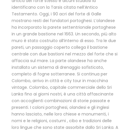
antica del forte stesso e alcuni studiosi la
identificano con la Tarsis citata nell’Antico
Testamento. Oggi, i 90 acri del forte di Galle
mostrano resti dei fondatori portoghesi. L’olandese
ha incorporato la parete settentrionale portoghese
in un grande bastione nel 1663. Un secondo, più alto
muro è stato costruito all’interno di esso. Tra le due
pareti, un passaggio coperto collega il bastione
centrale con due bastioni nel mezzo del forte che si
affaccia sul mare. La parte olandese ha anche
installato un sistema di drenaggio sofisticato,
completo di fogne sotterranee. Si continua per
Colombo, arrivo in città e city tour in macchina
vintage. Colombo, capitale commerciale dello Sri
Lanka fino ai giorni nostri, è una città affascinante
con accoglienti combinazioni di storie passate e
presenti. I coloni portoghesi, olandesi e gli inglesi
hanno lasciato, nelle loro chiese e monumenti, i
nomi e le religioni, costumi , cibo e tradizioni delle
loro lingue che sono state assorbite dallo Sri Lanka. A