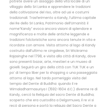
potrete avere un assaggio della vita locale di un
villaggio dello Sri Lanka e apprendere le tradizioni
della coltivazione del riso, oltre ad usi e costumi
tradizionali. Trasferimento a Kandy, l’ultima capitale
dei Re dello Sri Lanka, Patrimonio dell’Umanità: il
nome”Kandy” evoca ancora visioni di splendore e
magnificenza e molte delle antiche leggende e
tradizioni folcloristiche sono ancora tenute in vita e
ricordate con amore. Visita attorno al lago di Kandy
costruito dall’ultimo re cingalese, Sri Wickrama
Rajasinghe nel 1798, e visita alla città di Kandy, dove
sono presenti bazar, arte, mestieri e un museo di
gioielli. Seguirà un giro della città con TUK TUK e un
po’ di tempo liber per lo shopping o una passeggiata
attorno al lago. Nel tardo pomeriggio visita del
tempio del Dente di Buddha: quando il re
Wimaladharmasuriya I (1592-1604 d.C.) divenne re di
Kandy, cercò la Reliquia del sacro Dente di Buddha;
scoperto che era custodita a Delgomuwa, il re vi si
recò di persona e portò la reliquia del Sacro Dente a