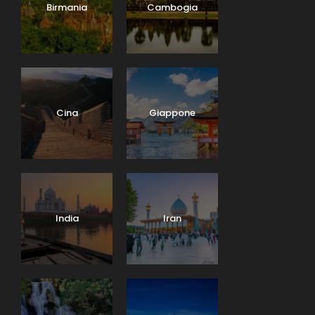
Birmania
Cambogia
Cina
Giappone
India
Iran