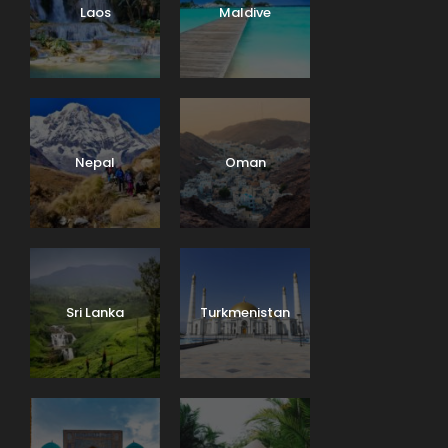
Laos
Maldive
Nepal
Oman
Sri Lanka
Turkmenistan