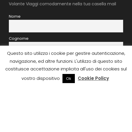
Volante Viaggi comodamente nella tua casella mail
Nome
Cognome
Questo sito utilizza i cookie per gestire autenticazione,
E-mail
navigazione, ed altre funzioni. L'utilizzo di questo sito
costituisce accettazione implicita all'uso dei cookies sul
vostro dispositivo
Cookie Policy
Ok
Iscrivendomi accetto le regole sulla privacy di questo
sito