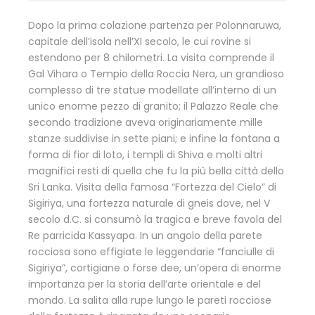
Dopo la prima colazione partenza per Polonnaruwa,
capitale dell’isola nell’XI secolo, le cui rovine si
estendono per 8 chilometri. La visita comprende il
Gal Vihara o Tempio della Roccia Nera, un grandioso
complesso di tre statue modellate all’interno di un
unico enorme pezzo di granito; il Palazzo Reale che
secondo tradizione aveva originariamente mille
stanze suddivise in sette piani; e infine la fontana a
forma di fior di loto, i templi di Shiva e molti altri
magnifici resti di quella che fu la più bella città dello
Sri Lanka. Visita della famosa “Fortezza del Cielo” di
Sigiriya, una fortezza naturale di gneis dove, nel V
secolo d.C. si consumò la tragica e breve favola del
Re parricida Kassyapa. In un angolo della parete
rocciosa sono effigiate le leggendarie “fanciulle di
Sigiriya”, cortigiane o forse dee, un’opera di enorme
importanza per la storia dell’arte orientale e del
mondo. La salita alla rupe lungo le pareti rocciose