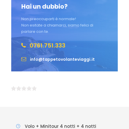
Hai un dubbio?
Non preoccuparti è normale!
Non esitate a chiamarci, siamo felici di
parlare con te.
0761.751.333
info@tappetovolanteviaggi.it
Volo + Minitour 4 notti + 4 notti