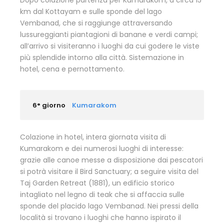
Dopo colazione partenza per Kumarakom, a circa 15
km dal Kottayam e sulle sponde del lago
Vembanad, che si raggiunge attraversando
lussureggianti piantagioni di banane e verdi campi;
all’arrivo si visiteranno i luoghi da cui godere le viste
più splendide intorno alla città. Sistemazione in
hotel, cena e pernottamento.
6° giorno
Kumarakom
Colazione in hotel, intera giornata visita di
Kumarakom e dei numerosi luoghi di interesse:
grazie alle canoe messe a disposizione dai pescatori
si potrà visitare il Bird Sanctuary; a seguire visita del
Taj Garden Retreat (1881), un edificio storico
intagliato nel legno di teak che si affaccia sulle
sponde del placido lago Vembanad. Nei pressi della
località si trovano i luoghi che hanno ispirato il