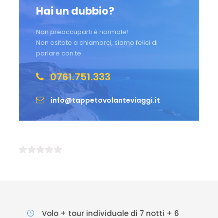
Hai un dubbio?
Non preoccuparti è normale!
Non esitate a chiamarci, siamo felici di
parlare con te.
0761.751.333
info@tappetovolanteviaggi.it
Volo + tour individuale di 7 notti + 6