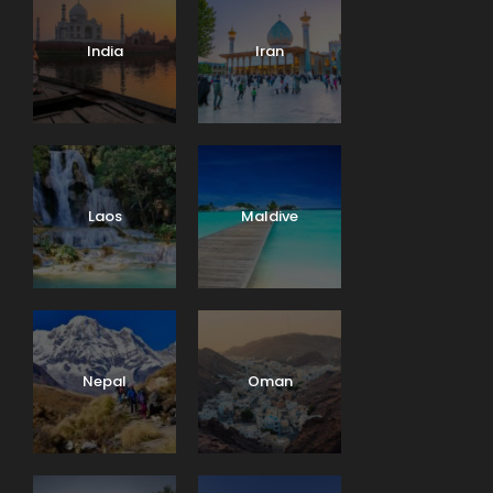
India
Iran
Laos
Maldive
Nepal
Oman