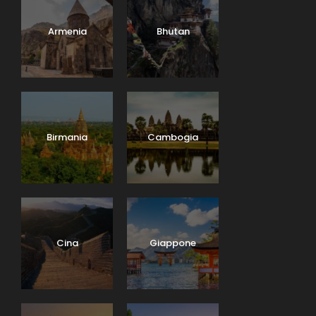
Armenia
Bhutan
Birmania
Cambogia
Cina
Giappone