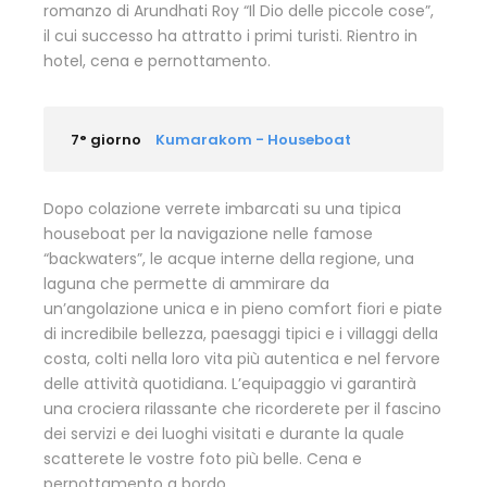
romanzo di Arundhati Roy “Il Dio delle piccole cose”,
il cui successo ha attratto i primi turisti. Rientro in
hotel, cena e pernottamento.
7° giorno
Kumarakom - Houseboat
Dopo colazione verrete imbarcati su una tipica
houseboat per la navigazione nelle famose
“backwaters”, le acque interne della regione, una
laguna che permette di ammirare da
un’angolazione unica e in pieno comfort fiori e piate
di incredibile bellezza, paesaggi tipici e i villaggi della
costa, colti nella loro vita più autentica e nel fervore
delle attività quotidiana. L’equipaggio vi garantirà
una crociera rilassante che ricorderete per il fascino
dei servizi e dei luoghi visitati e durante la quale
scatterete le vostre foto più belle. Cena e
pernottamento a bordo.