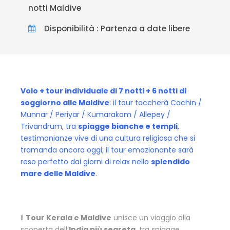
notti Maldive
Disponibilità : Partenza a date libere
Volo + tour individuale di 7 notti + 6 notti di
soggiorno alle Maldive
: il tour toccherà Cochin /
Munnar / Periyar / Kumarakom / Allepey /
Trivandrum, tra
spiagge bianche e templi
,
testimonianze vive di una cultura religiosa che si
tramanda ancora oggi; il tour emozionante sarà
reso perfetto dai giorni di relax nello
splendido
mare delle Maldive
.
Il
Tour Kerala e Maldive
unisce un viaggio alla
scoperta dell’
India più segreta
, tra spiagge