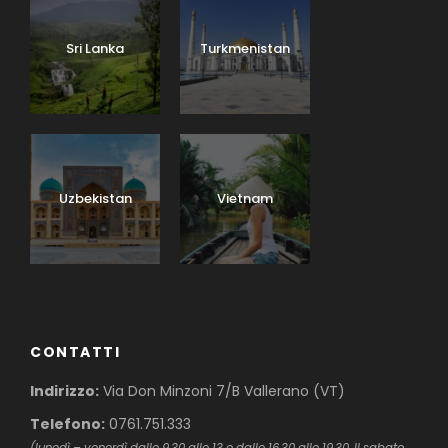
Sri Lanka
Turkmenistan
Uzbekistan
Vietnam
CONTATTI
Indirizzo:
Via Don Minzoni 7/B Vallerano (VT)
Telefono:
0761.751.333
(lunedì – venerdì dalle 9,30 alle 13 e dalle 16,30 alle 19,30. Il sabato