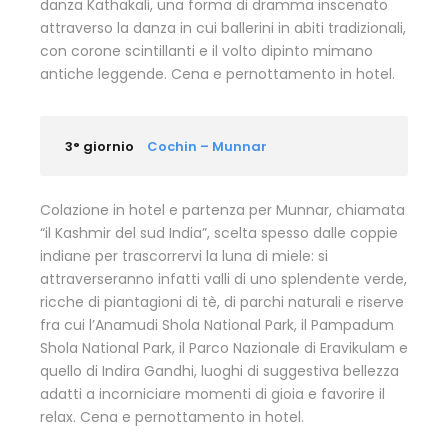
danza Kathakali, una forma di dramma inscenato
attraverso la danza in cui ballerini in abiti tradizionali,
con corone scintillanti e il volto dipinto mimano
antiche leggende. Cena e pernottamento in hotel.
3° giornio
Cochin – Munnar
Colazione in hotel e partenza per Munnar, chiamata
“il Kashmir del sud India”, scelta spesso dalle coppie
indiane per trascorrervi la luna di miele: si
attraverseranno infatti valli di uno splendente verde,
ricche di piantagioni di tè, di parchi naturali e riserve
fra cui l’Anamudi Shola National Park, il Pampadum
Shola National Park, il Parco Nazionale di Eravikulam e
quello di Indira Gandhi, luoghi di suggestiva bellezza
adatti a incorniciare momenti di gioia e favorire il
relax. Cena e pernottamento in hotel.