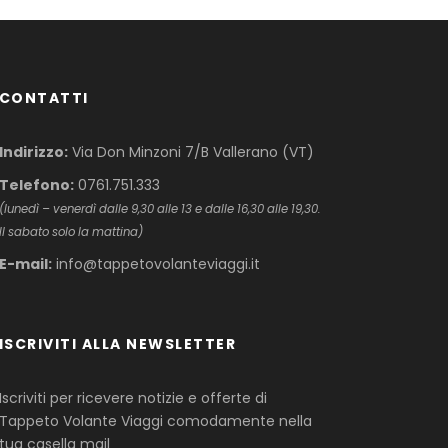
CONTATTI
Indirizzo:
Via Don Minzoni 7/B Vallerano (VT)
Telefono:
0761.751.333
(lunedì – venerdì dalle 9,30 alle 13 e dalle 16,30 alle 19,30.
Il sabato solo la mattina)
E-mail:
info@tappetovolanteviaggi.it
ISCRIVITI ALLA NEWSLETTER
Iscriviti per ricevere notizie e offerte di
Tappeto Volante Viaggi comodamente nella
tua casella mail