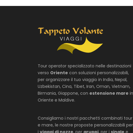
Tour operator specializzato nelle destinazioni
verso
Oriente
con soluzioni personalizzabili,
per organizzare il tuo viaggio in India, Nepal,
Uzbekistan, Cina, Tibet, Iran, Oman, Vietnam,
Birmania, Giappone, con
estensione mare
i
Oriente e Maldive.
Consigliamo i nostri pacchetti combinati tour
e mare, le nostre proposte personalizzabili per
i
viaggi di nozze
, per
gruppi
, per i
single
e