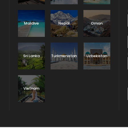
Maldive
Nepal
Oman
Sri Lanka
Turkmenistan
Uzbekistan
Vietnam