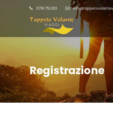
0761.751.333
info@tappetovolantevi
Registrazione