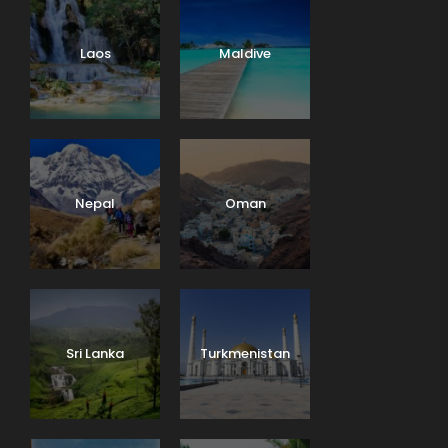
Laos
Maldive
Nepal
Oman
Sri Lanka
Turkmenistan