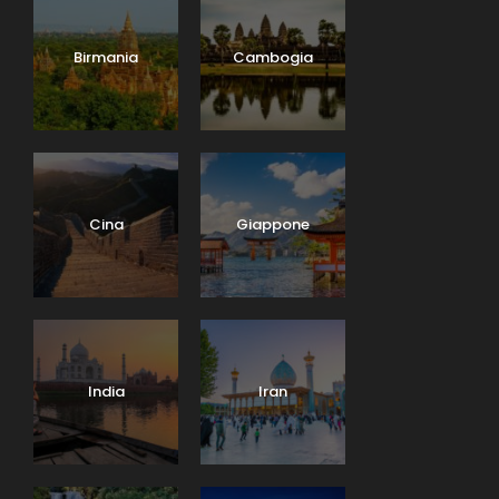
Birmania
Cambogia
Cina
Giappone
India
Iran