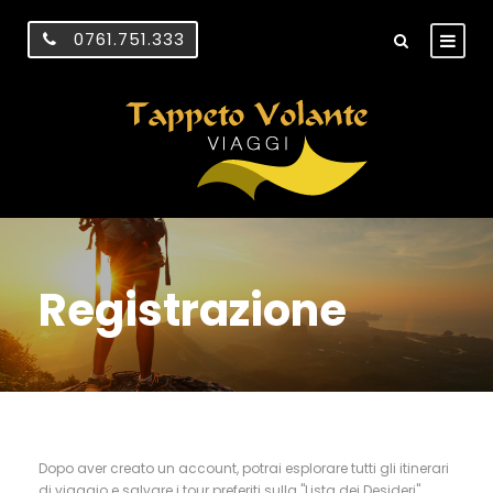
0761.751.333
Registrazione
Dopo aver creato un account, potrai esplorare tutti gli itinerari
di viaggio e salvare i tour preferiti sulla "Lista dei Desideri".