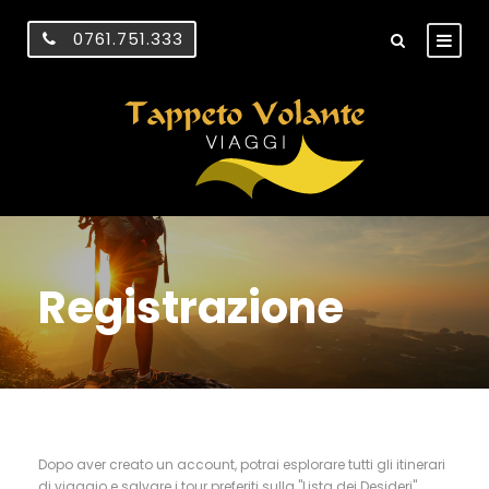
0761.751.333
Registrazione
Dopo aver creato un account, potrai esplorare tutti gli itinerari
di viaggio e salvare i tour preferiti sulla "Lista dei Desideri".