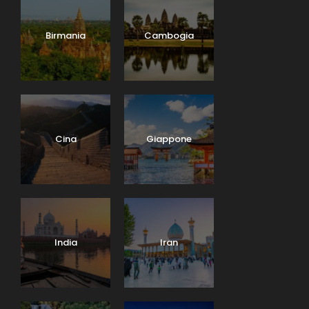
Birmania
Cambogia
Cina
Giappone
India
Iran