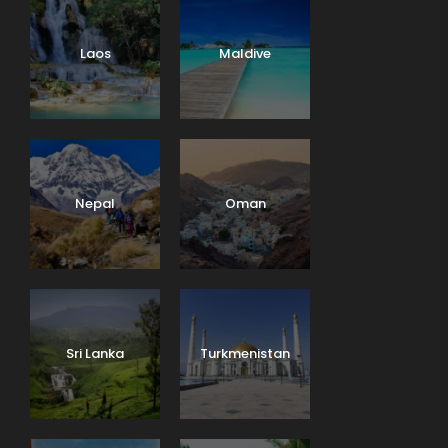
Laos
Maldive
Nepal
Oman
Sri Lanka
Turkmenistan