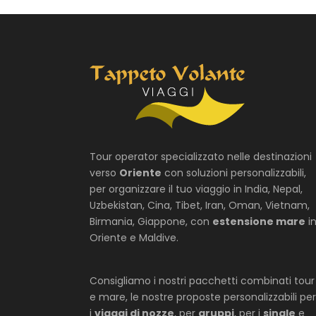
Tour operator specializzato nelle destinazioni
verso
Oriente
con soluzioni personalizzabili,
per organizzare il tuo viaggio in India, Nepal,
Uzbekistan, Cina, Tibet, Iran, Oman, Vietnam,
Birmania, Giappone, con
estensione mare
i
Oriente e Maldive.
Consigliamo i nostri pacchetti combinati tour
e mare, le nostre proposte personalizzabili per
i
viaggi di nozze
, per
gruppi
, per i
single
e