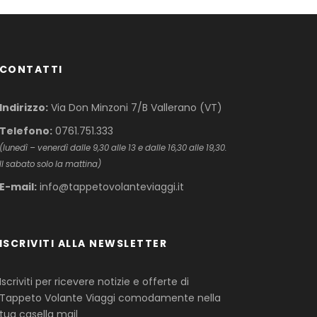
CONTATTI
Indirizzo:
Via Don Minzoni 7/B Vallerano (VT)
Telefono:
0761.751.333
(lunedì – venerdì dalle 9,30 alle 13 e dalle 16,30 alle 19,30.
Il sabato solo la mattina)
E-mail:
info@tappetovolanteviaggi.it
ISCRIVITI ALLA NEWSLETTER
Iscriviti per ricevere notizie e offerte di
Tappeto Volante Viaggi comodamente nella
tua casella mail