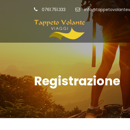
0761.751.333
info@tappetovolantevi
Registrazione