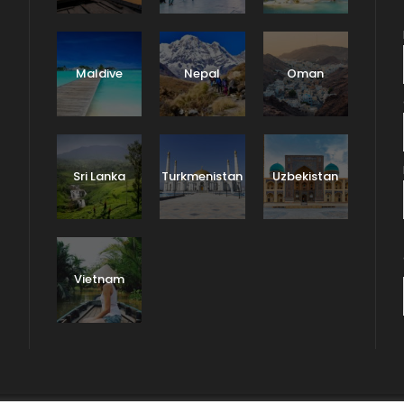
Maldive
Nepal
Oman
Sri Lanka
Turkmenistan
Uzbekistan
Vietnam