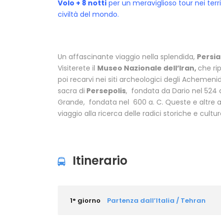
Volo + 8 notti
per un meraviglioso tour nei territ
civiltà del mondo.
Un affascinante viaggio nella splendida,
Persia
Visiterete il
Museo Nazionale dell’Iran,
che rip
poi recarvi nei siti archeologici degli Achemenid
sacra di
Persepolis
, fondata da Dario nel 524 
Grande, fondata nel 600 a. C. Queste e altre a
viaggio alla ricerca delle radici storiche e cultur
Itinerario
1° giorno
Partenza dall’Italia / Tehran