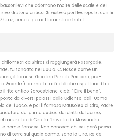
o i bassorilievi che adornano molte delle scale e dei
o di storia antica. Si visiterà poi Necropolis, con le
 Shiraz, cena e pernottamento in hotel.
 chilometri da Shiraz si raggiungerà Pasargade.
 Grande, fu fondata nel 600 a. C. Nasce come un
cre, il famoso Giardino Pensile Persiano, pre-
Dio Grande ) promette ai fedeli che rispettano i tre
l rito antico Zoroastriano, cioè: ” Dire il bene”,
mposta da diversi palazzi: delle Udienze, dell` Uomo
mpio del fuoco, e poi il famoso Mausoleo di Ciro, Padre
e fondatore del primo codice dei diritti del uomo,
 Nel mausoleo di Ciro fu `trovata da Alessandro
o le parole famose: Non conosco chi sei, però passa
o di terra sul quale dormo, sono io Ciro, Re dei