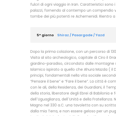
fulcri di ogni viaggio in Iran. Caratteristici son
palazzi, fornendo al contempo un compendio visiv
tombe dei più potenti re Achemenidi. Rientro a
5° giorno
Shiraz / Pasargade / Yazd
Dopo la prima colazione, con un percorso di 130
Visita al sito archeologico, capitale di Ciro il
giardino-paradiso, circondato dalle montagne sa
Islamico ispirato a quello che Ahura Mazda ( il 
principi, fondamentali nella vita sociale secondo i
“Pensare il bene” e “Fare il bene”. La città è co
con le ali, della Residenza, dei Guardiani, il Te
della storia, liberatore degli Ebrei di Babilonia 
dell`Uguaglianza, dell`Unità e della Fratellanza.
Magno nel 330 a.C. una tavoletta con su scritt
dalla mia Terra, e non essere geloso per un pugn