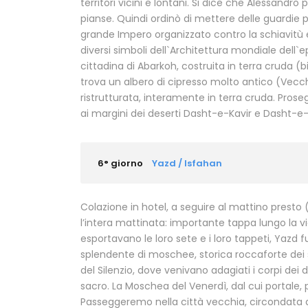
territori vicini e lontani. Si dice che Alessandro 
pianse. Quindi ordinò di mettere delle guardie p
grande Impero organizzato contro la schiavitù 
diversi simboli dell`Architettura mondiale dell`
cittadina di Abarkoh, costruita in terra cruda (b
trova un albero di cipresso molto antico (Vecch
ristrutturata, interamente in terra cruda. Prose
ai margini dei deserti Dasht-e-Kavir e Dasht-e
6° giorno
Yazd / Isfahan
Colazione in hotel, a seguire al mattino presto (o
l’intera mattinata: importante tappa lungo la 
esportavano le loro sete e i loro tappeti, Yazd f
splendente di moschee, storica roccaforte dei s
del Silenzio, dove venivano adagiati i corpi dei d
sacro. La Moschea del Venerdì, dal cui portale, pi
Passeggeremo nella città vecchia, circondata da