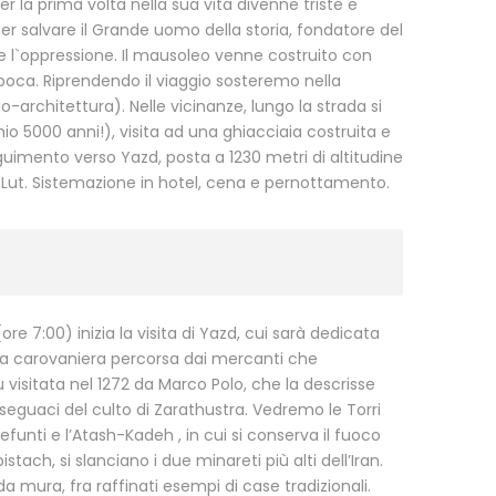
per la prima volta nella sua vita divenne triste e
er salvare il Grande uomo della storia, fondatore del
e l`oppressione. Il mausoleo venne costruito con
epoca. Riprendendo il viaggio sosteremo nella
io-architettura). Nelle vicinanze, lungo la strada si
io 5000 anni!), visita ad una ghiacciaia costruita e
guimento verso Yazd, posta a 1230 metri di altitudine
-Lut. Sistemazione in hotel, cena e pernottamento.
re 7:00) inizia la visita di Yazd, cui sarà dedicata
via carovaniera percorsa dai mercanti che
u visitata nel 1272 da Marco Polo, che la descrisse
eguaci del culto di Zarathustra. Vedremo le Torri
efunti e l’Atash-Kadeh , in cui si conserva il fuoco
stach, si slanciano i due minareti più alti dell’Iran.
 mura, fra raffinati esempi di case tradizionali.