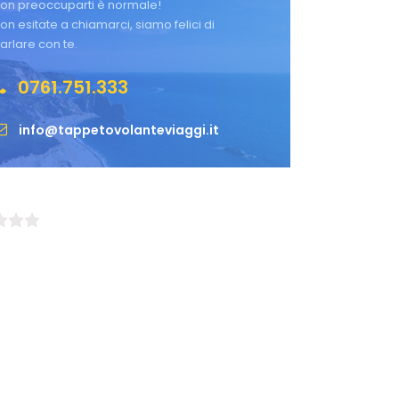
on preoccuparti è normale!
on esitate a chiamarci, siamo felici di
arlare con te.
0761.751.333
info@tappetovolanteviaggi.it