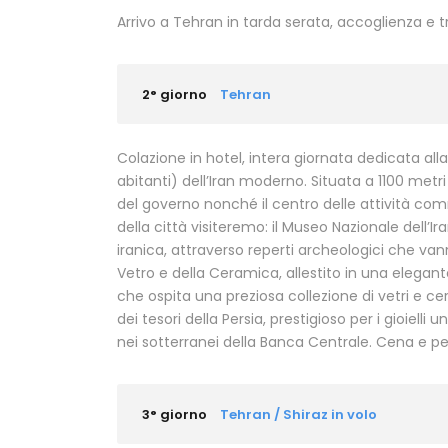
Arrivo a Tehran in tarda serata, accoglienza e 
2° giorno
Tehran
Colazione in hotel, intera giornata dedicata alla 
abitanti) dell’Iran moderno. Situata a 1100 metri 
del governo nonché il centro delle attività comm
della città visiteremo: il Museo Nazionale dell’Ira
iranica, attraverso reperti archeologici che vann
Vetro e della Ceramica, allestito in una elega
che ospita una preziosa collezione di vetri e cera
dei tesori della Persia, prestigioso per i gioiel
nei sotterranei della Banca Centrale. Cena e p
3° giorno
Tehran / Shiraz in volo