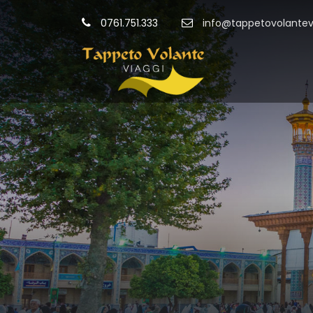
0761.751.333
info@tappetovolantevi