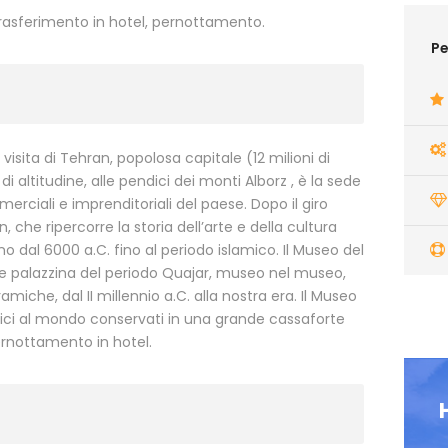
trasferimento in hotel, pernottamento.
Pe
visita di Tehran, popolosa capitale (12 milioni di
di altitudine, alle pendici dei monti Alborz , è la sede
erciali e imprenditoriali del paese. Dopo il giro
n, che ripercorre la storia dell’arte e della cultura
o dal 6000 a.C. fino al periodo islamico. Il Museo del
nte palazzina del periodo Quajar, museo nel museo,
miche, dal II millennio a.C. alla nostra era. Il Museo
li unici al mondo conservati in una grande cassaforte
ernottamento in hotel.