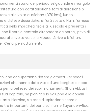
 monumenti storici del periodo selgiuchide e mongolo
rchitettura con caratteristiche torri di aerazione o
tenza alla volta di Isfahan (370 km); lungo il
e e distese desertiche, si farà sosta a Nain, famosa
ica della moschea risale al X secolo e presenta il
on il cortile centrale circondato da portici, privo di
ecorata rivolta verso la Mecca. Arrivo a Isfahan,
otel. Cena, pernottamento.
han, che occuperanno l’intera giornata. Per secoli
zioni che hanno dato vita ad una borghesia ricca
nta per la bellezza dei suoi monumenti; Shah Abbas I
a sua capitale, ne pianificò lo sviluppo e la abbellì
L’arte islamica, sia essa di ispirazione sacra o
itano tre importanti dei ponti sul fiume Zayandeh-Rud,