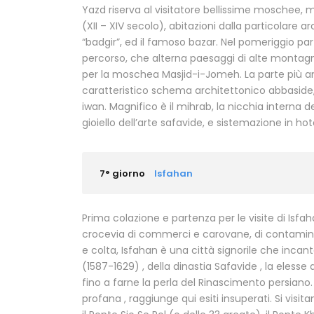
Yazd riserva al visitatore bellissime moschee,
(XII – XIV secolo), abitazioni dalla particolare a
“badgir”, ed il famoso bazar. Nel pomeriggio par
percorso, che alterna paesaggi di alte montagn
per la moschea Masjid-i-Jomeh. La parte più ant
caratteristico schema architettonico abbaside, c
iwan. Magnifico è il mihrab, la nicchia interna d
gioiello dell’arte safavide, e sistemazione in h
7° giorno
Isfahan
Prima colazione e partenza per le visite di Isfa
crocevia di commerci e carovane, di contamina
e colta, Isfahan è una città signorile che inca
(1587-1629) , della dinastia Safavide , la elesse 
fino a farne la perla del Rinascimento persiano. 
profana , raggiunge qui esiti insuperati. Si vis