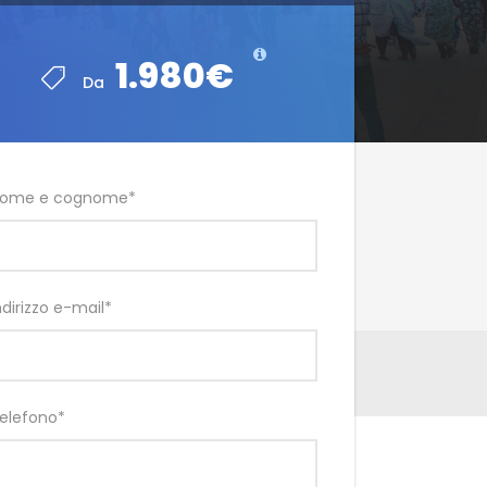
1.980€
Da
ome e cognome
*
ndirizzo e-mail
*
elefono
*