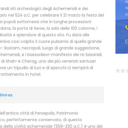
N
N
andi siti archeologici degli Achemenidi e dei
p
rio nel 524 a.C. per celebrare il 21 marzo la festa del
dei popoli sottomessi che in lunghe processioni
ana, la porta di Serse, la sala delle 100 colonne, i
diosità e splendore di questo sito. Fu data alle
eniva così colpito il cuore pulsante di quella grande
h-e- Rostam, necropoli, luogo di grande suggestione,
hemenidi, e i bassorilievi-manifesto dei re Sasanidi.
o di Shah-e Cherag, uno dei più venerati santuari
ove un tripudio di luci e di specchi ci riempirà di
rnottamento in hotel.
 Shiraz
ell’antica città di Persepolis, Patrimonio
gico, perfettamente conservato, di questa
da della civiltà achemenide (559-330 a.C.) è uno dei