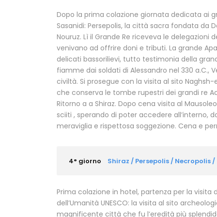
Dopo la prima colazione giornata dedicata ai gr
Sasanidi: Persepolis, la città sacra fondata da Da
Nouruz. Lì il Grande Re riceveva le delegazioni 
venivano ad offrire doni e tributi. La grande Apad
delicati bassorilievi, tutto testimonia della gran
fiamme dai soldati di Alessandro nel 330 a.C., V
civiltà. Si prosegue con la visita al sito Naghs
che conserva le tombe rupestri dei grandi re Ac
Ritorno a a Shiraz. Dopo cena visita al Mausole
sciiti , sperando di poter accedere all’interno, d
meraviglia e rispettosa soggezione. Cena e pe
4° giorno
Shiraz / Persepolis / Necropolis /
Prima colazione in hotel, partenza per la visita d
dell’Umanità UNESCO: la visita al sito archeolo
magnificente città che fu l’eredità più splendi