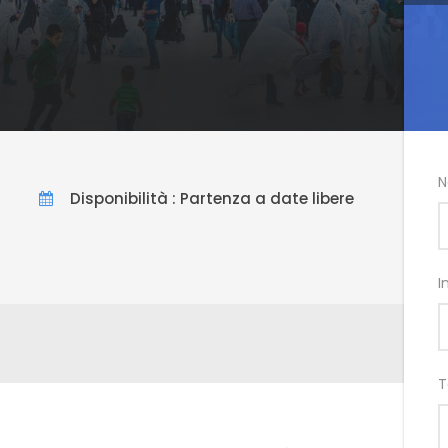
N
Disponibilità : Partenza a date libere
I
T