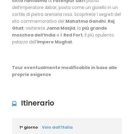
città fantasma
di
Fatehpur Sikri
patria
dell’imperatore Akbar, posta come un gioiello in un
cortile di pietra arenaria rosa. Scoprirete i segreti del
sito commemorativo del
Mahatma Gandhi
:
Raj
Ghat
; visiterete
Jama Masjid
, la
più grande
moschea dell’India
e il
Red Fort
, il più opulento
palazzo dell’
impero Mughal
.
Tour eventualmente modificabile in base alle
proprie esigenze
Itinerario
1° giorno
Volo dall'Italia