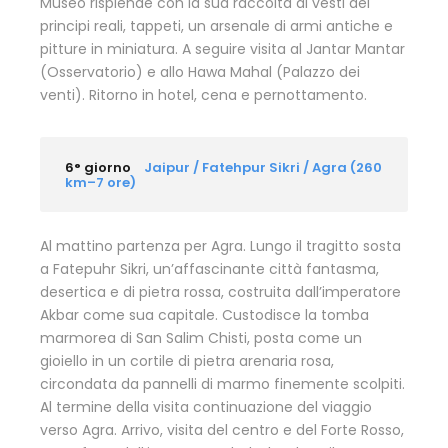
Museo risplende con la sua raccolta di vesti dei
principi reali, tappeti, un arsenale di armi antiche e
pitture in miniatura. A seguire visita al Jantar Mantar
(Osservatorio) e allo Hawa Mahal (Palazzo dei
venti). Ritorno in hotel, cena e pernottamento.
6° giorno
Jaipur / Fatehpur Sikri / Agra (260
km–7 ore)
Al mattino partenza per Agra. Lungo il tragitto sosta
a Fatepuhr Sikri, un’affascinante città fantasma,
desertica e di pietra rossa, costruita dall’imperatore
Akbar come sua capitale. Custodisce la tomba
marmorea di San Salim Chisti, posta come un
gioiello in un cortile di pietra arenaria rosa,
circondata da pannelli di marmo finemente scolpiti.
Al termine della visita continuazione del viaggio
verso Agra. Arrivo, visita del centro e del Forte Rosso,