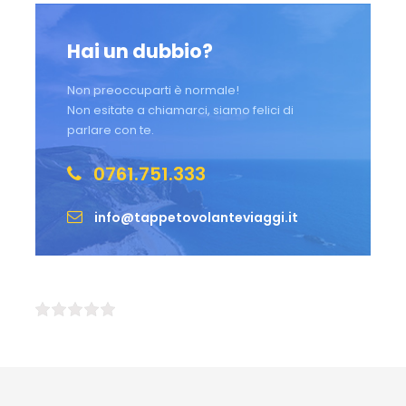
Hai un dubbio?
Non preoccuparti è normale!
Non esitate a chiamarci, siamo felici di
parlare con te.
0761.751.333
info@tappetovolanteviaggi.it