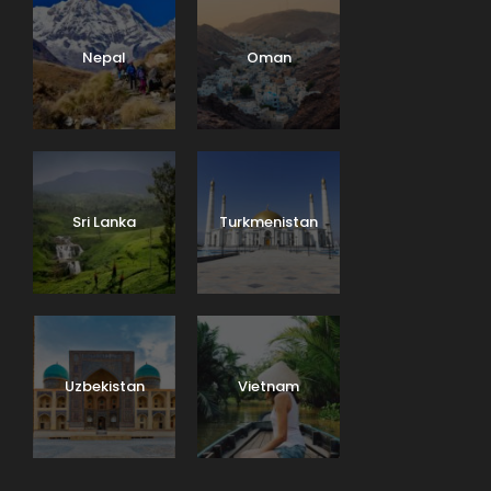
Nepal
Oman
Sri Lanka
Turkmenistan
Uzbekistan
Vietnam