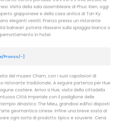
nesi. Visita della sala assembleare di Phuc Kien, oggi
operto giapponese e della casa antica di Tan Ky.
nano eleganti vestiti. Pranzo presso un ristorante
tà balneari: potrete rilassarvi sulla spiaggia bianca o
a, pernottamento in hotel.
ne/Pranzo/-]
isita del museo Cham, con i suoi capolavori di
sso ristorante tradizionale. A seguire partenza per Hue
agune costiere. Arrivo a Hue, visita della cittadella
ontuosa Città imperiale con il padiglione delle
 tempio dinastico The Mieu, grandiosi edifici disposti
, l’arte geomantica cinese. Infine una breve sosta al
ovare ogni sorta di prodotto tipico e souvenir. Cena