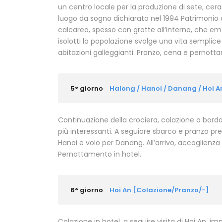
un centro locale per la produzione di sete, cera
luogo da sogno dichiarato nel 1994 Patrimonio del
calcarea, spesso con grotte all’interno, che eme
isolotti la popolazione svolge una vita semplice
abitazioni galleggianti. Pranzo, cena e pernot
5° giorno
Halong / Hanoi / Danang / Hoi 
Continuazione della crociera, colazione a bordo; ci
più interessanti. A seguiore sbarco e pranzo pre
Hanoi e volo per Danang. All’arrivo, accoglienza
Pernottamento in hotel.
6° giorno
Hoi An [Colazione/Pranzo/-]
Colazione in hotel, a seguire visita di Hoi An, imp