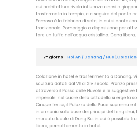
cui architettura rivela influenze cinesi e giappo
trasformata in tempio, e a seguire del ponte c
Famosa è la fabbrica di seta, in cui si confezio
tradizionale. Pomeriggio a disposizione per attivi
fare un tuffo nell’acqua cristallina. Cena liber
7° giorno
Hoi An / Danang / Hue [Colazio
Colazione in hotel e trasferimento a Danang. V
scultura datati dal VII al XIV secolo. Pranzo pre
attraverso il Passo delle Nuvole e le suggestive l
imperiale: nel cuore della cittadella si erge la s
Cinque fenici, il Palazzo della Pace suprema e il
in armonia sulla base dei principi del feng shui
mercato locale di Dong Ba, in cui è possibile tr
libera, pernottamento in hotel.