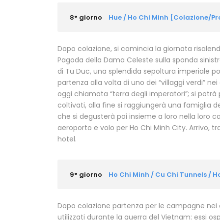
8° giorno
Hue / Ho Chi Minh [Colazione/P
Dopo colazione, si comincia la giornata risalend
Pagoda della Dama Celeste sulla sponda sinistra
di Tu Duc, una splendida sepoltura imperiale pos
partenza alla volta di uno dei “villaggi verdi” nei
oggi chiamata “terra degli imperatori”; si potrà 
coltivati, alla fine si raggiungerà una famiglia 
che si degusterà poi insieme a loro nella loro ca
aeroporto e volo per Ho Chi Minh City. Arrivo, t
hotel.
9° giorno
Ho Chi Minh / Cu Chi Tunnels / 
Dopo colazione partenza per le campagne nei din
utilizzati durante la guerra del Vietnam: essi os