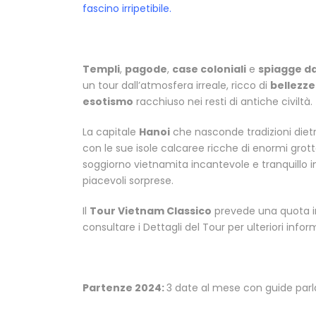
fascino irripetibile.
Templi
,
pagode
,
case coloniali
e
spiagge da
un tour dall’atmosfera irreale, ricco di
bellezze
esotismo
racchiuso nei resti di antiche civiltà.
La capitale
Hanoi
che nasconde tradizioni diet
con le sue isole calcaree ricche di enormi grotte
soggiorno vietnamita incantevole e tranquillo 
piacevoli sorprese.
Il
Tour Vietnam Classico
prevede una quota ind
consultare i Dettagli del Tour per ulteriori infor
Partenze 2024:
3 date al mese con guide parlan