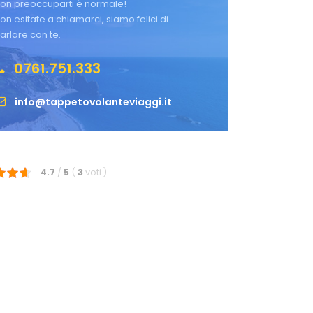
on preoccuparti è normale!
on esitate a chiamarci, siamo felici di
arlare con te.
0761.751.333
info@tappetovolanteviaggi.it
4.7
/
5
(
3
voti
)