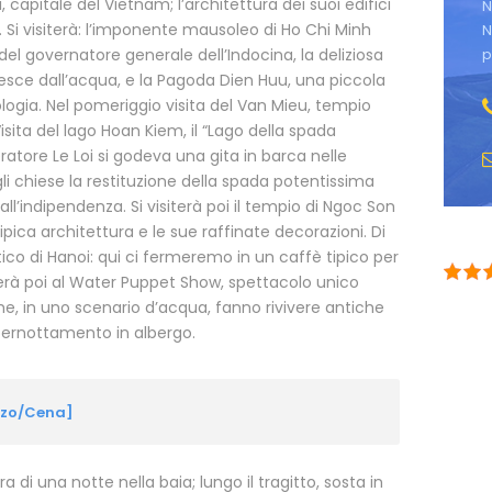
i, capitale del Vietnam; l’architettura dei suoi edifici
N
 Si visiterà: l’imponente mausoleo di Ho Chi Minh
N
 del governatore generale dell’Indocina, la deliziosa
p
 esce dall’acqua, e la Pagoda Dien Huu, una piccola
nologia. Nel pomeriggio visita del Van Mieu, tempio
isita del lago Hoan Kiem, il “Lago della spada
ratore Le Loi si godeva una gita in barca nelle
li chiese la restituzione della spada potentissima
ll’indipendenza. Si visiterà poi il tempio di Ngoc Son
ica architettura e le sue raffinate decorazioni. Di
tico di Hanoi: qui ci fermeremo in un caffè tipico per
terà poi al Water Puppet Show, spettacolo unico
he, in uno scenario d’acqua, fanno rivivere antiche
 pernottamento in albergo.
nzo/Cena]
di una notte nella baia; lungo il tragitto, sosta in