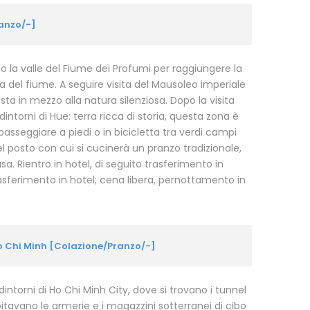
ranzo/-]
o la valle del Fiume dei Profumi per raggiungere la
 del fiume. A seguire visita del Mausoleo imperiale
ta in mezzo alla natura silenziosa. Dopo la visita
 dintorni di Hue: terra ricca di storia, questa zona è
passeggiare a piedi o in bicicletta tra verdi campi
del posto con cui si cucinerà un pranzo tradizionale,
sa. Rientro in hotel, di seguito trasferimento in
rasferimento in hotel; cena libera, pernottamento in
Ho Chi Minh [Colazione/Pranzo/-]
torni di Ho Chi Minh City, dove si trovano i tunnel
pitavano le armerie e i magazzini sotterranei di cibo