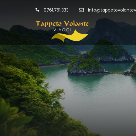
0761.751.333
info@tappetovolantevi