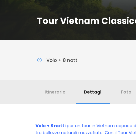
Tour Vietnam Classic
Volo + 8 notti
Itinerario
Dettagli
Foto
Volo + 8 notti
per un tour in Vietnam capace di
tra bellezze naturali mozzafiato. Con il Tour Vi