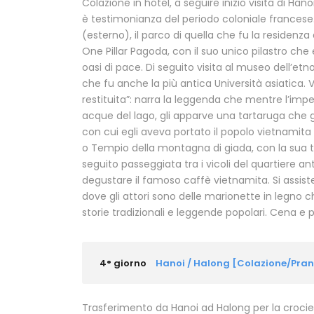
Colazione in hotel, a seguire inizio visita di Hano
è testimonianza del periodo coloniale francese.
(esterno), il parco di quella che fu la residenza
One Pillar Pagoda, con il suo unico pilastro che
oasi di pace. Di seguito visita al museo dell’et
che fu anche la più antica Università asiatica. V
restituita”: narra la leggenda che mentre l’impe
acque del lago, gli apparve una tartaruga che g
con cui egli aveva portato il popolo vietnamita a
o Tempio della montagna di giada, con la sua tip
seguito passeggiata tra i vicoli del quartiere an
degustare il famoso caffè vietnamita. Si assis
dove gli attori sono delle marionette in legno c
storie tradizionali e leggende popolari. Cena e
4° giorno
Hanoi / Halong [Colazione/Pra
Trasferimento da Hanoi ad Halong per la crociera 