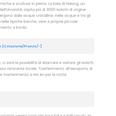
miche e sculture in pietra. La baia di Halong, un
l’Umanità, ospita più di 3000 isolotti di origine
rgono dalle acque cristalline; nelle acque e tra gli
 nelle tipiche barche, vere e proprie piccole
tamento a bordo.
An [Colazione/Pranzo/-]
 sarà la possibilità di sbarcare e visitare gli isolotti
sso ristorante locale. Trasferimento all’aeroporto di
 e trasferimento a Hoi An per la notte.
ortante centro portuale tra il XVI e il XVIII secolo, la