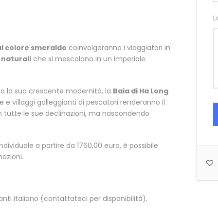
L
l colore smeraldo
coinvolgeranno i viaggiatori in
 naturali
che si mescolano in un imperiale
ro la sua crescente modernità, la
Baia di Ha Long
 e villaggi galleggianti di pescatori renderanno il
in tutte le sue declinazioni, ma nascondendo
ividuale a partire da 1760,00 euro, è possibile
mazioni.
ti italiano (contattateci per disponibilità).